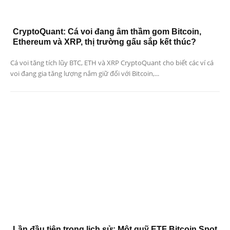
CryptoQuant: Cá voi đang âm thầm gom Bitcoin,
Ethereum và XRP, thị trường gấu sắp kết thúc?
Cá voi tăng tích lũy BTC, ETH và XRP CryptoQuant cho biết các ví cá
voi đang gia tăng lượng nắm giữ đối với Bitcoin,...
Lần đầu tiên trong lịch sử: Một quỹ ETF Bitcoin Spot