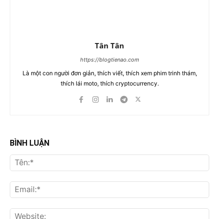
Tân Tân
https://blogtienao.com
Là một con người đơn giản, thích viết, thích xem phim trinh thám,
thích lái moto, thích cryptocurrency.
BÌNH LUẬN
Tên
Ema
Web