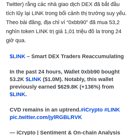
Twitter) rằng các nhà giao dịch DEX đã bắt đầu
tích lũy lại LINK trong bối cảnh thị trường suy yếu.
Theo bài đăng, địa chỉ ví “0xbb90” đã mua 53,2
nghìn token LINK trị giá 1,01 triệu đô la trong 24
giờ qua.
$LINK
– Smart DEX Traders Reaccumulating
In the past 24 hours, Wallet 0xbb90 bought
53.2K
$LINK
($1.0M). Notably, this wallet
previously earned $629.8K (+136%) from
$LINK
.
CVD remains in an uptrend.
#iCrypto
#LINK
pic.twitter.com/jylRGBLRVK
— iCrypto | Sentiment & On-chain Analysis