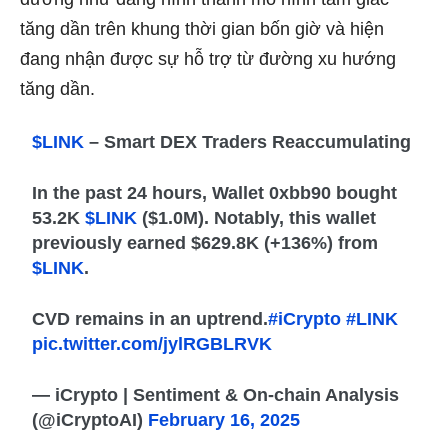
tăng dần trên khung thời gian bốn giờ và hiện
đang nhận được sự hỗ trợ từ đường xu hướng
tăng dần.
$LINK
– Smart DEX Traders Reaccumulating
In the past 24 hours, Wallet 0xbb90 bought
53.2K
$LINK
($1.0M). Notably, this wallet
previously earned $629.8K (+136%) from
$LINK
.
CVD remains in an uptrend.
#iCrypto
#LINK
pic.twitter.com/jylRGBLRVK
— iCrypto | Sentiment & On-chain Analysis
(@iCryptoAI)
February 16, 2025