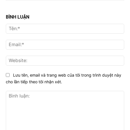
BÌNH LUẬN
Tên
Ema
Web
Lưu tên, email và trang web của tôi trong trình duyệt này
cho lần tiếp theo tôi nhận xét.