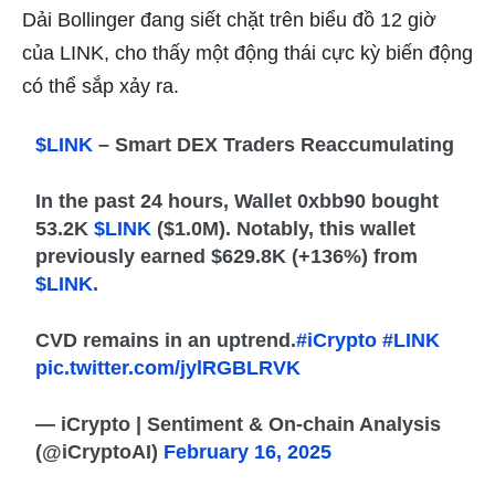
Dải Bollinger đang siết chặt trên biểu đồ 12 giờ
của LINK, cho thấy một động thái cực kỳ biến động
có thể sắp xảy ra.
$LINK
– Smart DEX Traders Reaccumulating
In the past 24 hours, Wallet 0xbb90 bought
53.2K
$LINK
($1.0M). Notably, this wallet
previously earned $629.8K (+136%) from
$LINK
.
CVD remains in an uptrend.
#iCrypto
#LINK
pic.twitter.com/jylRGBLRVK
— iCrypto | Sentiment & On-chain Analysis
(@iCryptoAI)
February 16, 2025