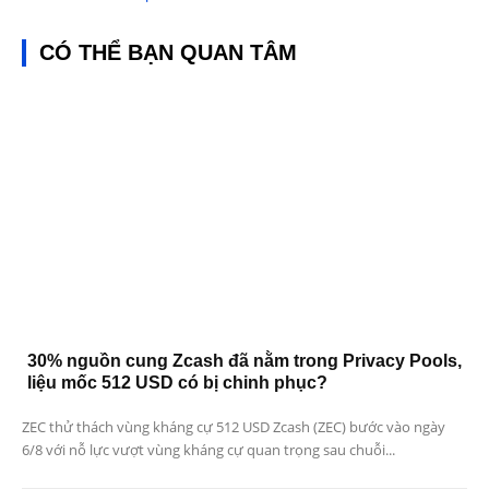
CÓ THỂ BẠN QUAN TÂM
30% nguồn cung Zcash đã nằm trong Privacy Pools,
liệu mốc 512 USD có bị chinh phục?
ZEC thử thách vùng kháng cự 512 USD Zcash (ZEC) bước vào ngày
6/8 với nỗ lực vượt vùng kháng cự quan trọng sau chuỗi...