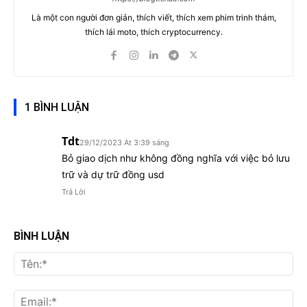
Là một con người đơn giản, thích viết, thích xem phim trinh thám,
thích lái moto, thích cryptocurrency.
1 BÌNH LUẬN
Tdt
29/12/2023 At 3:39 sáng
Bỏ giao dịch như không đồng nghĩa với việc bỏ lưu
trữ và dự trữ đồng usd
Trả Lời
BÌNH LUẬN
Tên
Ema