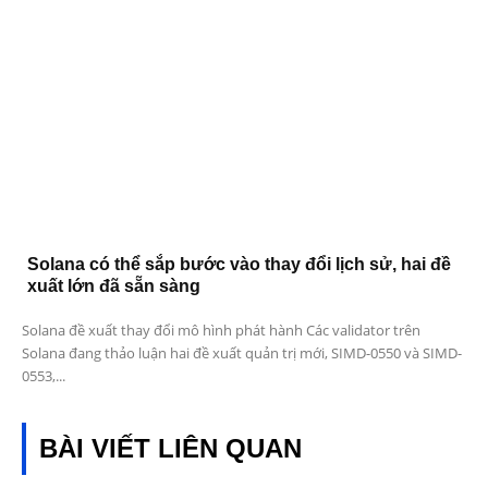
Solana có thể sắp bước vào thay đổi lịch sử, hai đề
xuất lớn đã sẵn sàng
Solana đề xuất thay đổi mô hình phát hành Các validator trên
Solana đang thảo luận hai đề xuất quản trị mới, SIMD-0550 và SIMD-
0553,...
BÀI VIẾT LIÊN QUAN