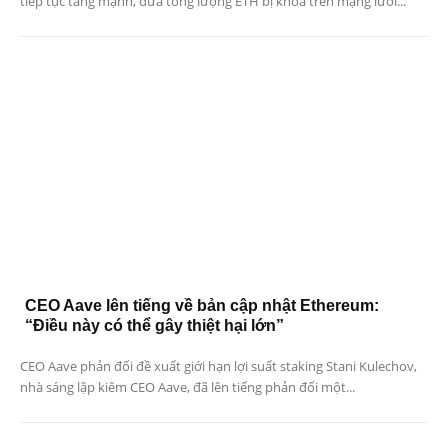
tiếp tục tăng mạnh, đưa tổng lượng ETH bị khóa trên mạng lưới...
CEO Aave lên tiếng về bản cập nhật Ethereum:
“Điều này có thể gây thiệt hại lớn”
CEO Aave phản đối đề xuất giới hạn lợi suất staking Stani Kulechov,
nhà sáng lập kiêm CEO Aave, đã lên tiếng phản đối một...