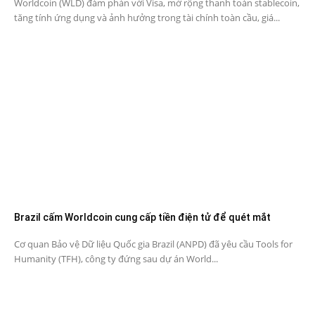
Worldcoin (WLD) đàm phán với Visa, mở rộng thanh toán stablecoin,
tăng tính ứng dụng và ảnh hưởng trong tài chính toàn cầu, giá...
Brazil cấm Worldcoin cung cấp tiền điện tử để quét mắt
Cơ quan Bảo vệ Dữ liệu Quốc gia Brazil (ANPD) đã yêu cầu Tools for
Humanity (TFH), công ty đứng sau dự án World...