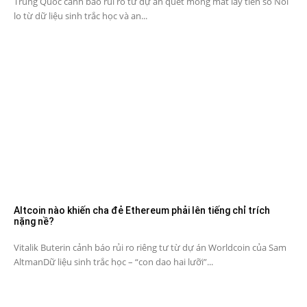
Trung Quốc cảnh báo rủi ro từ dự án quét mống mắt lấy tiền số Nỗi
lo từ dữ liệu sinh trắc học và an...
Altcoin nào khiến cha đẻ Ethereum phải lên tiếng chỉ trích
nặng nề?
Vitalik Buterin cảnh báo rủi ro riêng tư từ dự án Worldcoin của Sam
AltmanDữ liệu sinh trắc học – “con dao hai lưỡi”...