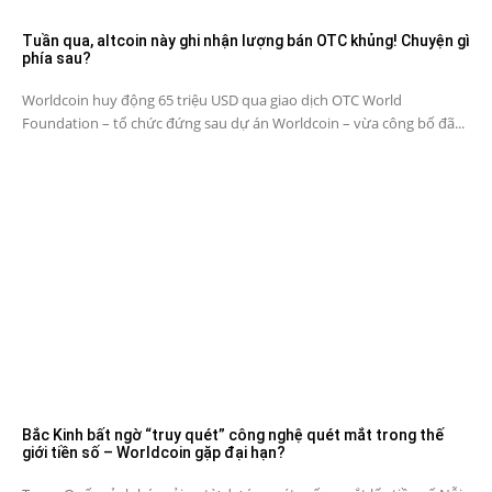
Tuần qua, altcoin này ghi nhận lượng bán OTC khủng! Chuyện gì
phía sau?
Worldcoin huy động 65 triệu USD qua giao dịch OTC World
Foundation – tổ chức đứng sau dự án Worldcoin – vừa công bố đã...
Bắc Kinh bất ngờ “truy quét” công nghệ quét mắt trong thế
giới tiền số – Worldcoin gặp đại hạn?