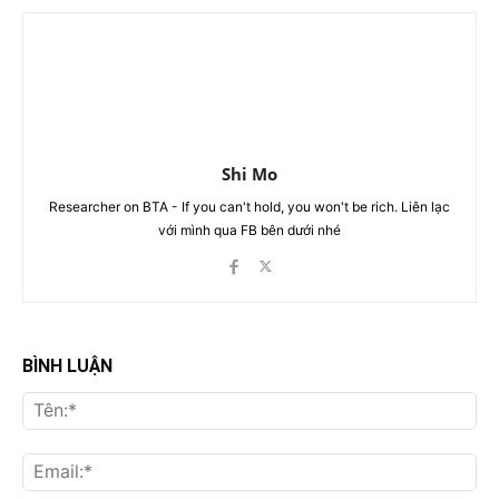
Shi Mo
Researcher on BTA - If you can't hold, you won't be rich. Liên lạc
với mình qua FB bên dưới nhé
BÌNH LUẬN
Tên
Ema