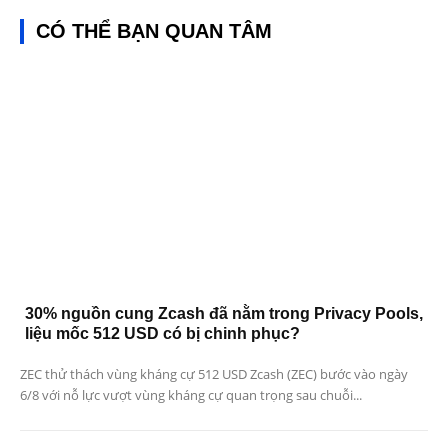
CÓ THỂ BẠN QUAN TÂM
30% nguồn cung Zcash đã nằm trong Privacy Pools,
liệu mốc 512 USD có bị chinh phục?
ZEC thử thách vùng kháng cự 512 USD Zcash (ZEC) bước vào ngày
6/8 với nỗ lực vượt vùng kháng cự quan trọng sau chuỗi...