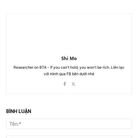
Shi Mo
Researcher on BTA - If you can't hold, you won't be rich. Liên lạc
với mình qua FB bên dưới nhé
BÌNH LUẬN
Tên