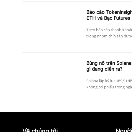
Báo cáo TokenInsig
ETH và Bạc Futures
Theo báo cáo thanh khoả
trong nhóm chín sàn được 
Bùng nổ trên Solana:
gì đang diễn ra?
Solana lập kỷ lục 169,9 tri
không bỏ phiếu trong ngày
Về chúng tôi
Người