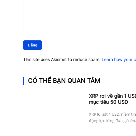
Bình
luận:
This site uses Akismet to reduce spam.
Learn how your 
CÓ THỂ BẠN QUAN TÂM
XRP rơi về gần 1 US
mục tiêu 50 USD
XRP lùi sát 1 USD, niềm ti
động lực từng đưa giá lên.