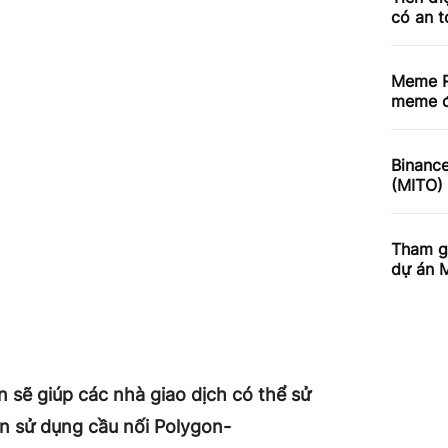
có an 
Meme R
meme đ
Binance
(MITO)
Tham gi
dự án 
 sẽ giúp các nhà giao dịch có thể sử
n sử dụng cầu nối Polygon-