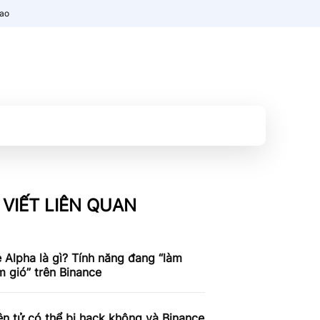
nao
 VIẾT LIÊN QUAN
 Alpha là gì? Tính năng đang “làm
 gió” trên Binance
ện tử có thể bị hack không và Binance