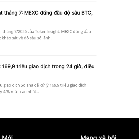
ht tháng 7: MEXC đứng đầu độ sâu BTC,
n tháng 7/2026 của TokenInsight, MEXC đứng đầu
khảo sát về độ sâu sổ lệnh...
 169,9 triệu giao dịch trong 24 giờ, điều
ệu giao dịch Solana đã xử lý 169,9 triệu giao dịch
 4/8, mức cao nhất...
 Mới
Mạng xã hội