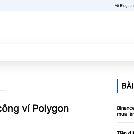
Về Blogtie
Kiến thức
More
BÀI
công ví Polygon
Binance
mưa làm
Tiền đi