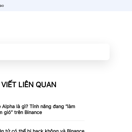
nao
 VIẾT LIÊN QUAN
 Alpha là gì? Tính năng đang “làm
 gió” trên Binance
ện tử có thể bị hack không và Binance