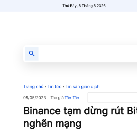
Thứ Bảy, 8 Tháng 8 2026
Tin tức
Nổi bật
Người Mới 🔥
Trang chủ
Tin tức
Tin sàn giao dịch
Tác giả
Tân Tân
08/05/2023
Binance tạm dừng rút Bi
nghẽn mạng