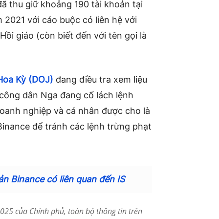
đã thu giữ khoảng 190 tài khoản tại
m 2021 với cáo buộc có liên hệ với
 giáo (còn biết đến với tên gọi là
Hoa Kỳ (DOJ)
đang điều tra xem liệu
 công dân Nga đang cố lách lệnh
oanh nghiệp và cá nhân được cho là
Binance để tránh các lệnh trừng phạt
oản Binance có liên quan đến IS
25 của Chính phủ, toàn bộ thông tin trên