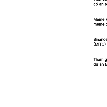
có an 
Meme R
meme đ
Binance
(MITO)
Tham gi
dự án 