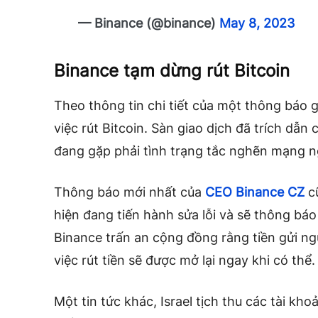
— Binance (@binance)
May 8, 2023
Binance tạm dừng rút Bitcoin
Theo thông tin chi tiết của một thông báo 
việc rút Bitcoin. Sàn giao dịch đã trích dẫ
đang gặp phải tình trạng tắc nghẽn mạng n
Thông báo mới nhất của
CEO Binance CZ
cũ
hiện đang tiến hành sửa lỗi và sẽ thông báo
Binance trấn an cộng đồng rằng tiền gửi ng
việc rút tiền sẽ được mở lại ngay khi có thể.
Một tin tức khác, Israel tịch thu các tài kh