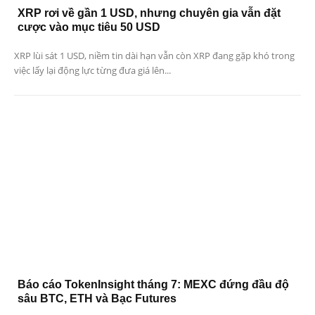
XRP rơi về gần 1 USD, nhưng chuyên gia vẫn đặt
cược vào mục tiêu 50 USD
XRP lùi sát 1 USD, niềm tin dài hạn vẫn còn XRP đang gặp khó trong
việc lấy lại động lực từng đưa giá lên...
Báo cáo TokenInsight tháng 7: MEXC đứng đầu độ
sâu BTC, ETH và Bạc Futures