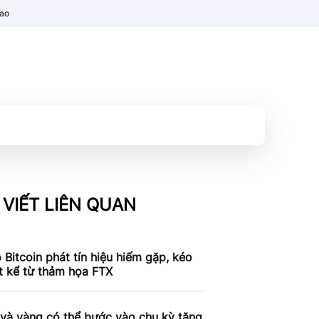
nao
 VIẾT LIÊN QUAN
 Bitcoin phát tín hiệu hiếm gặp, kéo
t kể từ thảm họa FTX
 và vàng có thể bước vào chu kỳ tăng