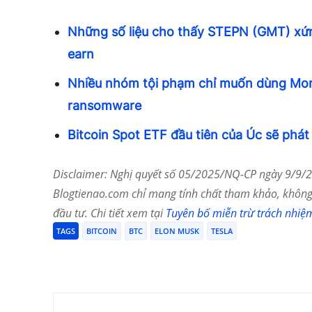
Những số liệu cho thấy STEPN (GMT) xứn
earn
Nhiều nhóm tội phạm chỉ muốn dùng Mon
ransomware
Bitcoin Spot ETF đầu tiên của Úc sẽ phát
Disclaimer: Nghị quyết số 05/2025/NQ-CP ngày 9/9/20
Blogtienao.com chỉ mang tính chất tham khảo, không 
đầu tư. Chi tiết xem tại
Tuyên bố miễn trừ trách nhiệ
TAGS
BITCOIN
BTC
ELON MUSK
TESLA
Chia Sẻ