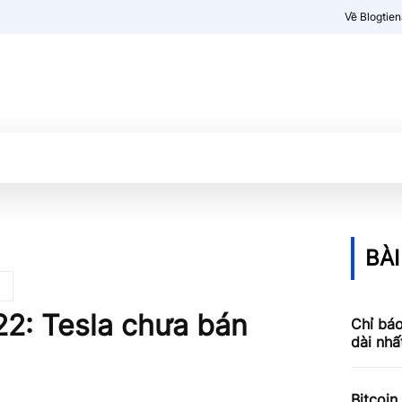
Về Blogtie
Kiến thức
More
BÀI
22: Tesla chưa bán
Chỉ báo
dài nhấ
Bitcoin