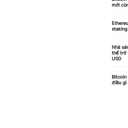
mới cùn
Ethere
staking
Nhà sá
thể trở
USD
Bitcoin
điều gì