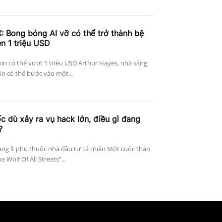
: Bong bóng AI vỡ có thể trở thành bệ
ên 1 triệu USD
in có thể vượt 1 triệu USD Arthur Hayes, nhà sáng
in có thể bước vào một...
c dù xảy ra vụ hack lớn, điều gì đang
?
àng ít phụ thuộc nhà đầu tư cá nhân Một cuộc thảo
 Wolf Of All Streets”...