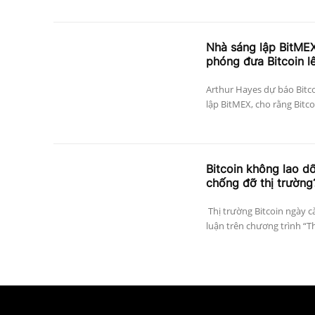
Nhà sáng lập BitMEX
phóng đưa Bitcoin l
Arthur Hayes dự báo Bitco
lập BitMEX, cho rằng Bitco
Bitcoin không lao dố
chống đỡ thị trường
Thị trường Bitcoin ngày c
luận trên chương trình “The