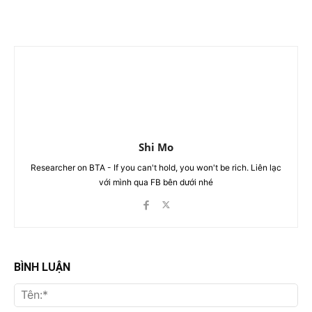
Shi Mo
Researcher on BTA - If you can't hold, you won't be rich. Liên lạc
với mình qua FB bên dưới nhé
BÌNH LUẬN
Tên