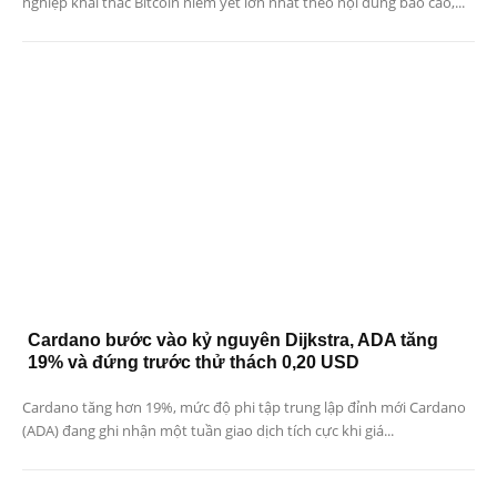
nghiệp khai thác Bitcoin niêm yết lớn nhất theo nội dung báo cáo,...
Cardano bước vào kỷ nguyên Dijkstra, ADA tăng
19% và đứng trước thử thách 0,20 USD
Cardano tăng hơn 19%, mức độ phi tập trung lập đỉnh mới Cardano
(ADA) đang ghi nhận một tuần giao dịch tích cực khi giá...