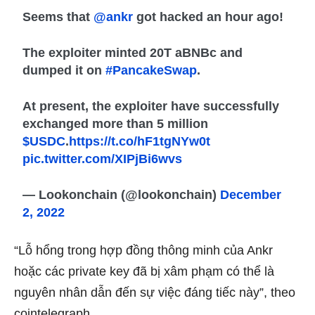
Seems that
@ankr
got hacked an hour ago!
The exploiter minted 20T aBNBc and
dumped it on
#PancakeSwap
.
At present, the exploiter have successfully
exchanged more than 5 million
$USDC
.
https://t.co/hF1tgNYw0t
pic.twitter.com/XIPjBi6wvs
— Lookonchain (@lookonchain)
December
2, 2022
“Lỗ hổng trong hợp đồng thông minh của Ankr
hoặc các private key đã bị xâm phạm có thể là
nguyên nhân dẫn đến sự việc đáng tiếc này”, theo
cointelegraph.