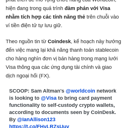
hiện đang trong quá trình
đàm phán với Visa
nhằm tích hợp các tính năng thẻ
trên chuỗi vào
ví tiền điện tử tự lưu giữ.
Theo nguồn tin từ
Coindesk
, kế hoạch này hướng
đến việc mang lại khả năng thanh toán stablecoin
cho hàng nghìn đơn vị bán hàng trong mạng lưới
Visa thông qua các ứng dụng tài chính và giao
dịch ngoại hối (FX).
SCOOP: Sam Altman's
@worldcoin
network
is looking to
@Visa
to bring card payment
functionality to self-custody crypto wallets,
according to documents seen by CoinDesk.
By
@IanAllison123
https://t.co/FHyLRZsUuv