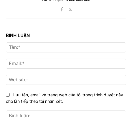
BÌNH LUẬN
Tên
Ema
Web
Lưu tên, email và trang web của tôi trong trình duyệt này
cho lần tiếp theo tôi nhận xét.