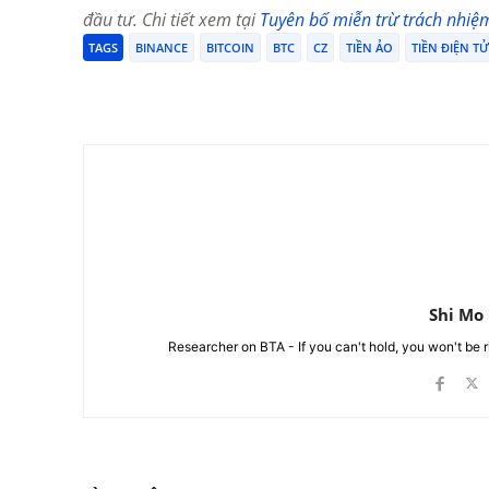
đầu tư. Chi tiết xem tại
Tuyên bố miễn trừ trách nhiệ
TAGS
BINANCE
BITCOIN
BTC
CZ
TIỀN ẢO
TIỀN ĐIỆN TỬ
Chia Sẻ
Shi Mo
Researcher on BTA - If you can't hold, you won't be 