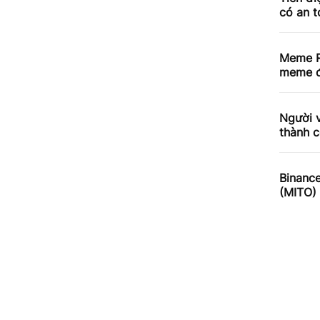
có an 
Meme R
meme đ
Người v
thành c
Binance
(MITO)