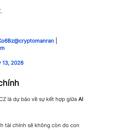
.
gKo6Bz
@cryptomanran
|
fm
 13, 2026
 chính
CZ là dự báo về sự kết hợp giữa
AI
ch tài chính sẽ không còn do con