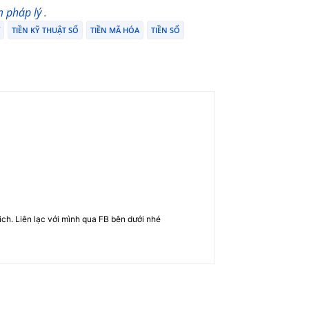
m pháp lý
.
TIỀN KỸ THUẬT SỐ
TIỀN MÃ HÓA
TIỀN SỐ
rich. Liên lạc với mình qua FB bên dưới nhé