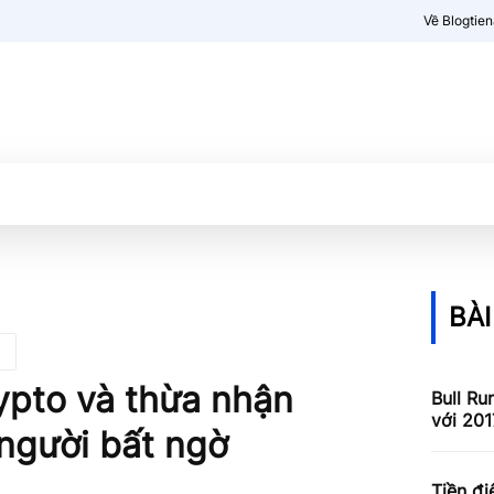
Về Blogtie
Kiến thức
More
BÀI
rypto và thừa nhận
Bull Ru
với 201
 người bất ngờ
Tiền đi