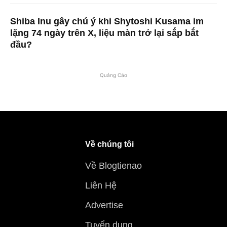
Shiba Inu gây chú ý khi Shytoshi Kusama im
lặng 74 ngày trên X, liệu màn trở lại sắp bắt
đầu?
Quảng Cáo
Về chúng tôi
Về Blogtienao
Liên Hệ
Advertise
Tuyển dụng