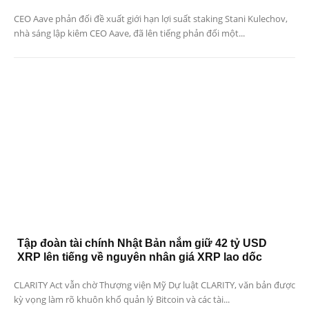
CEO Aave phản đối đề xuất giới hạn lợi suất staking Stani Kulechov,
nhà sáng lập kiêm CEO Aave, đã lên tiếng phản đối một...
Tập đoàn tài chính Nhật Bản nắm giữ 42 tỷ USD
XRP lên tiếng về nguyên nhân giá XRP lao dốc
CLARITY Act vẫn chờ Thượng viện Mỹ Dự luật CLARITY, văn bản được
kỳ vọng làm rõ khuôn khổ quản lý Bitcoin và các tài...