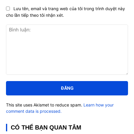
Lưu tên, email và trang web của tôi trong trình duyệt này
cho lần tiếp theo tôi nhận xét.
Bình
luận:
This site uses Akismet to reduce spam.
Learn how your
comment data is processed.
CÓ THỂ BẠN QUAN TÂM