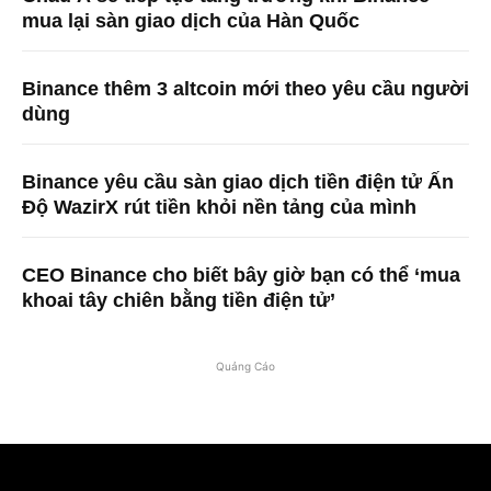
mua lại sàn giao dịch của Hàn Quốc
Binance thêm 3 altcoin mới theo yêu cầu người
dùng
Binance yêu cầu sàn giao dịch tiền điện tử Ấn
Độ WazirX rút tiền khỏi nền tảng của mình
CEO Binance cho biết bây giờ bạn có thể ‘mua
khoai tây chiên bằng tiền điện tử’
Quảng Cáo