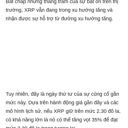
Bất chấp những thăng trầm của sự bất ổn trên thị
trường, XRP vẫn đang trong xu hướng tăng và
nhận được sự hỗ trợ từ đường xu hướng tăng.
Tuy nhiên, đây là ngày thứ tư của sự củng cố gần
mức này. Dựa trên hành động giá gần đây và các
mô hình lịch sử, nếu XRP giữ trên mức 2.30 đô la,
có khả năng lớn là nó có thể tăng vọt 35% để đạt