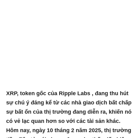
XRP, token gốc của Ripple Labs , đang thu hút
sự chú ý đáng kể từ các nhà giao dịch bất chấp
sự bất ổn của thị trường đang diễn ra, khiến nó
có vẻ lạc quan hơn so với các tài sản khác.
Hôm nay, ngày 10 tháng 2 năm 2025, thị trường