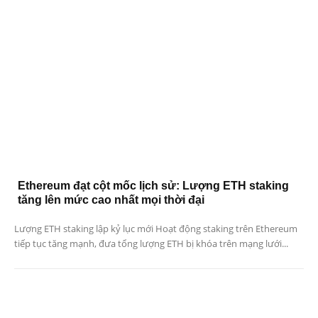
Ethereum đạt cột mốc lịch sử: Lượng ETH staking
tăng lên mức cao nhất mọi thời đại
Lượng ETH staking lập kỷ lục mới Hoạt động staking trên Ethereum
tiếp tục tăng mạnh, đưa tổng lượng ETH bị khóa trên mạng lưới...