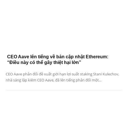
CEO Aave lên tiếng về bản cập nhật Ethereum:
“Điều này có thể gây thiệt hại lớn”
CEO Aave phản đối đề xuất giới hạn lợi suất staking Stani Kulechov,
nhà sáng lập kiêm CEO Aave, đã lên tiếng phản đối một...