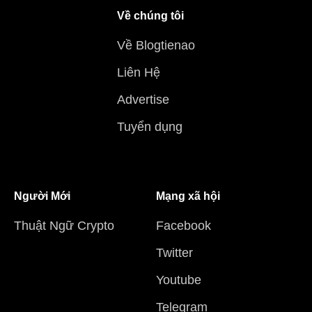
Về chúng tôi
Về Blogtienao
Liên Hệ
Advertise
Tuyển dụng
Người Mới
Mạng xã hội
Thuật Ngữ Crypto
Facebook
Twitter
Youtube
Telegram