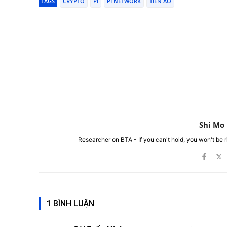
TAGS
CRYPTO
PI
PI NETWORK
TIỀN ẢO
Chia Sẻ
Shi Mo
Researcher on BTA - If you can't hold, you won't be 
1 BÌNH LUẬN