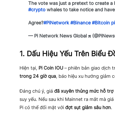
The vote was just a pretext to create a
#crypto
whales to take notice and have
Agree?
#PiNetwork
#Binance
#Bitcoin
p
— Pi Network News Global 𝛑 (@PiNews
1. Dấu Hiệu Yếu Trên Biểu Đ
Hiện tại,
Pi Coin IOU
– phiên bản giao dịch 
trong 24 giờ qua
, báo hiệu xu hướng giảm có
Đáng chú ý, giá
đã xuyên thủng mức hỗ trợ
suy yếu. Nếu sau khi Mainnet ra mắt mà giá
Pi có thể đối mặt với
đợt sụt giảm sâu hơn
.