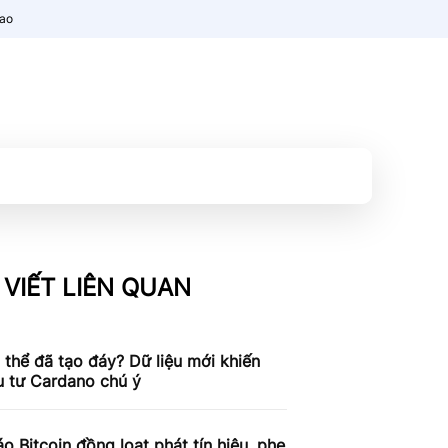
nao
 VIẾT LIÊN QUAN
thể đã tạo đáy? Dữ liệu mới khiến
u tư Cardano chú ý
áo Bitcoin đồng loạt phát tín hiệu, phe