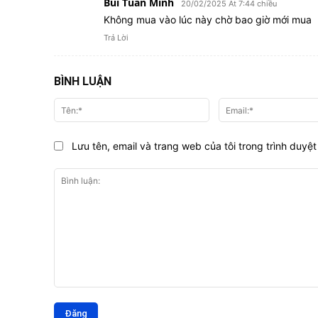
Bùi Tuấn Minh
20/02/2025 At 7:44 chiều
Không mua vào lúc này chờ bao giờ mới mua
Trả Lời
BÌNH LUẬN
Tên:*
Lưu tên, email và trang web của tôi trong trình duyệt 
Bình
luận: