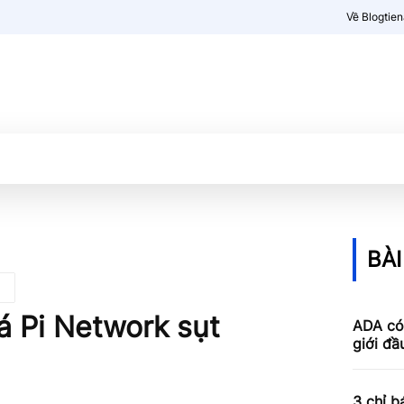
Về Blogtie
Kiến thức
More
BÀI
iá Pi Network sụt
ADA có 
giới đầ
3 chỉ b