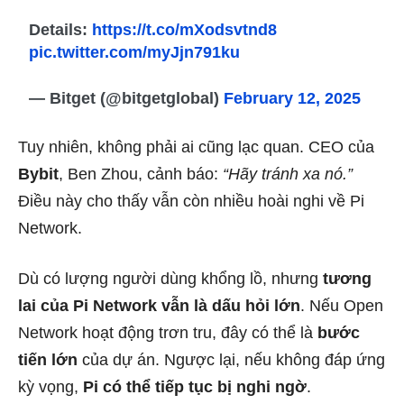
Details:
https://t.co/mXodsvtnd8
pic.twitter.com/myJjn791ku
— Bitget (@bitgetglobal)
February 12, 2025
Tuy nhiên, không phải ai cũng lạc quan. CEO của
Bybit
, Ben Zhou, cảnh báo:
“Hãy tránh xa nó.”
Điều này cho thấy vẫn còn nhiều hoài nghi về Pi
Network.
Dù có lượng người dùng khổng lồ, nhưng
tương
lai của Pi Network vẫn là dấu hỏi lớn
. Nếu Open
Network hoạt động trơn tru, đây có thể là
bước
tiến lớn
của dự án. Ngược lại, nếu không đáp ứng
kỳ vọng,
Pi có thể tiếp tục bị nghi ngờ
.