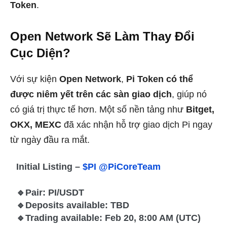
Token
.
Open Network Sẽ Làm Thay Đổi
Cục Diện?
Với sự kiện
Open Network
,
Pi Token có thể
được niêm yết trên các sàn giao dịch
, giúp nó
có giá trị thực tế hơn. Một số nền tảng như
Bitget,
OKX, MEXC
đã xác nhận hỗ trợ giao dịch Pi ngay
từ ngày đầu ra mắt.
Initial Listing –
$PI
@PiCoreTeam
🔹Pair: PI/USDT
🔹Deposits available: TBD
🔹Trading available: Feb 20, 8:00 AM (UTC)