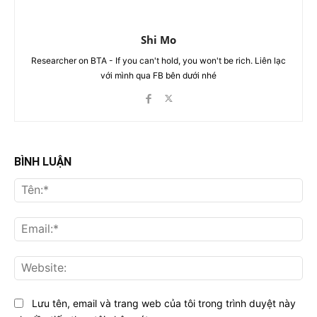
Shi Mo
Researcher on BTA - If you can't hold, you won't be rich. Liên lạc
với mình qua FB bên dưới nhé
BÌNH LUẬN
Tên
Ema
Web
Lưu tên, email và trang web của tôi trong trình duyệt này