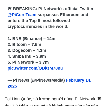
🚨 BREAKING: Pi Network's official Twitter
@PiCoreTeam
surpasses Ethereum and
enters the Top 5 most followed
cryptocurrencies in the world.
1. BNB (Binance) – 14m
2. Bitcoin – 7.5m
3. Dogecoin – 4.3m
4. Shiba Inu – 3.9m
5. Pi Network – 3.7m
pic.twitter.com/QDkzM70nUl
— Pi News (@PiNewsMedia)
February 14,
2025
Tại Hàn Quốc, số lượng người dùng Pi Network đã
đạt
1,3 triệu
, vượt cả số khách hàng của các sàn