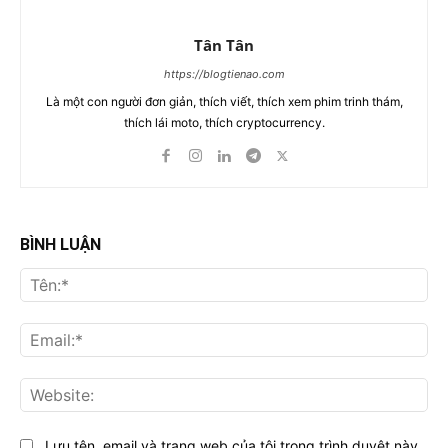
Tân Tân
https://blogtienao.com
Là một con người đơn giản, thích viết, thích xem phim trinh thám,
thích lái moto, thích cryptocurrency.
BÌNH LUẬN
Tên
Ema
Web
Lưu tên, email và trang web của tôi trong trình duyệt này