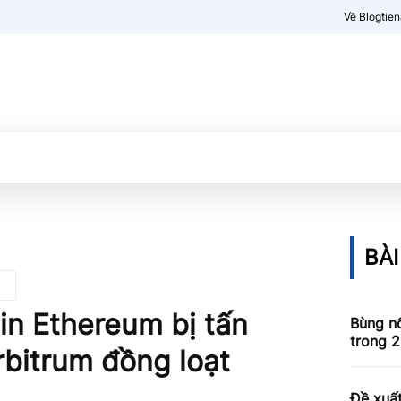
Về Blogtie
Kiến thức
More
BÀI
in Ethereum bị tấn
Bùng nổ
trong 2
bitrum đồng loạt
Đề xuấ