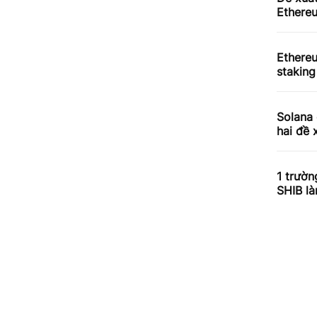
Ethereu
Ethere
staking
Solana 
hai đề 
1 trườn
SHIB l