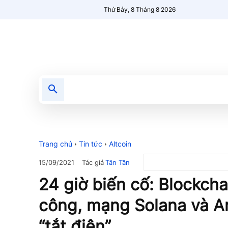
Thứ Bảy, 8 Tháng 8 2026
Tin tức
Nổi bật
Người Mới 🔥
Trang chủ
Tin tức
Altcoin
Tác giả
Tân Tân
15/09/2021
24 giờ biến cố: Blockcha
công, mạng Solana và Ar
“tắt điện”