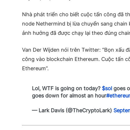
Nhà phát triển cho biết cuộc tấn công đã th
node Nethermind bị lừa chuyển sang chain k
ảnh hưởng đã được chạy lại theo đúng chain
Van Der Wijden nói trên Twitter: “Bọn xấu đã
công vào blockchain Ethereum. Cuộc tấn 
Ethereum”.
Lol, WTF is going on today?
$sol
goes of
goes down for almost an hour
#ethereu
— Lark Davis (@TheCryptoLark)
Septem