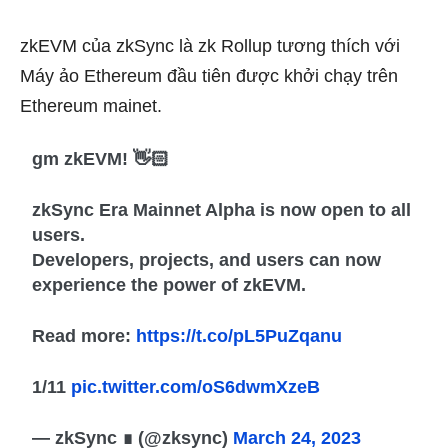
zkEVM của zkSync là zk Rollup tương thích với
Máy ảo Ethereum đầu tiên được khởi chạy trên
Ethereum mainet.
gm zkEVM! 👋🏻
zkSync Era Mainnet Alpha is now open to all
users.
Developers, projects, and users can now
experience the power of zkEVM.
Read more:
https://t.co/pL5PuZqanu
1/11
pic.twitter.com/oS6dwmXzeB
— zkSync ∎ (@zksync)
March 24, 2023