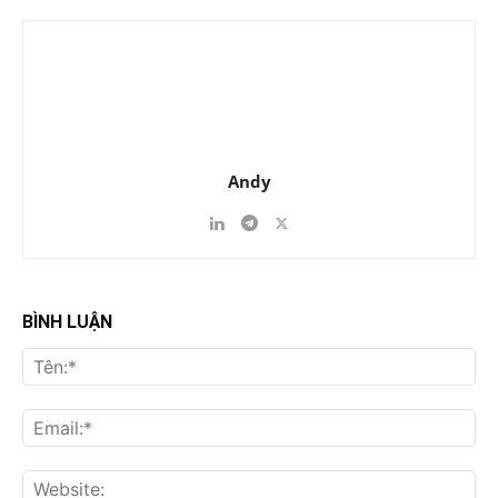
Andy
BÌNH LUẬN
Tên
Ema
Web