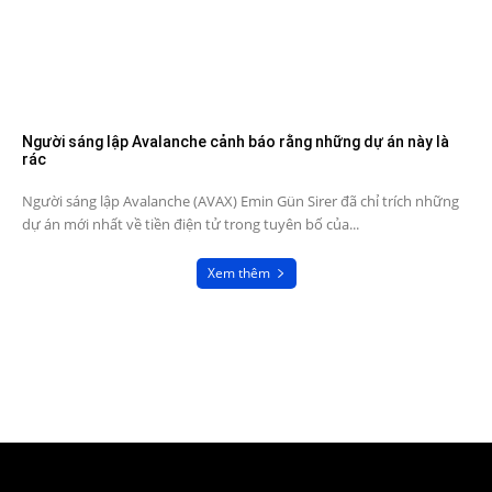
Người sáng lập Avalanche cảnh báo rằng những dự án này là
rác
Người sáng lập Avalanche (AVAX) Emin Gün Sirer đã chỉ trích những
dự án mới nhất về tiền điện tử trong tuyên bố của...
Xem thêm