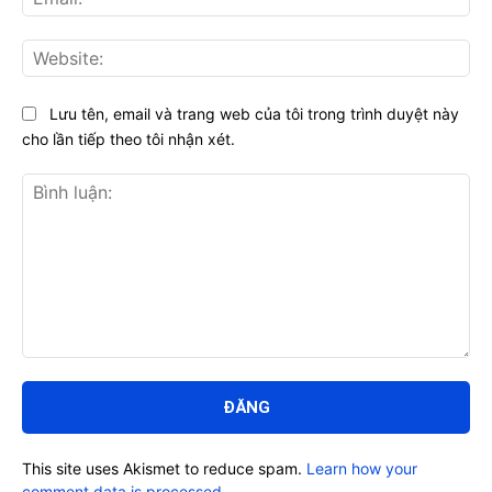
Web
Lưu tên, email và trang web của tôi trong trình duyệt này
cho lần tiếp theo tôi nhận xét.
Bình
luận:
This site uses Akismet to reduce spam.
Learn how your
comment data is processed.