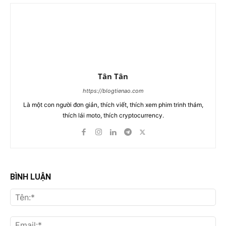
Tân Tân
https://blogtienao.com
Là một con người đơn giản, thích viết, thích xem phim trinh thám,
thích lái moto, thích cryptocurrency.
BÌNH LUẬN
Tên
Ema