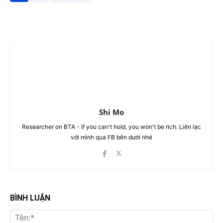
Shi Mo
Researcher on BTA - If you can't hold, you won't be rich. Liên lạc
với mình qua FB bên dưới nhé
BÌNH LUẬN
Tên