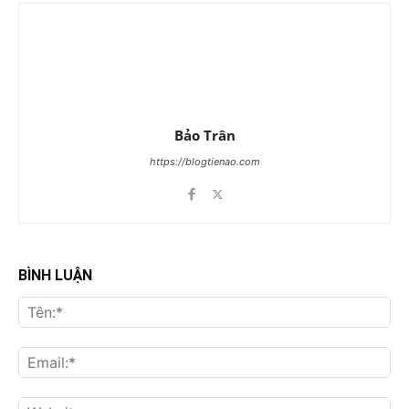
Bảo Trân
https://blogtienao.com
BÌNH LUẬN
Tên
Ema
Web