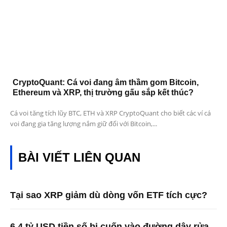
CryptoQuant: Cá voi đang âm thầm gom Bitcoin,
Ethereum và XRP, thị trường gấu sắp kết thúc?
Cá voi tăng tích lũy BTC, ETH và XRP CryptoQuant cho biết các ví cá
voi đang gia tăng lượng nắm giữ đối với Bitcoin,...
BÀI VIẾT LIÊN QUAN
Tại sao XRP giảm dù dòng vốn ETF tích cực?
6,4 tỷ USD tiền số bị cuốn vào đường dây rửa