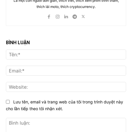
Là một con người đơn giản, thích viết, thích xem phim trinh thám,
thích lái moto, thích cryptocurrency.
BÌNH LUẬN
Tên
Ema
Web
Lưu tên, email và trang web của tôi trong trình duyệt này
cho lần tiếp theo tôi nhận xét.