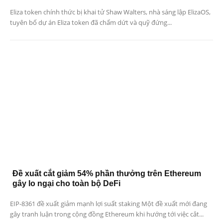
Eliza token chính thức bị khai tử Shaw Walters, nhà sáng lập ElizaOS,
tuyên bố dự án Eliza token đã chấm dứt và quỹ đứng...
Đề xuất cắt giảm 54% phần thưởng trên Ethereum
gây lo ngại cho toàn bộ DeFi
EIP-8361 đề xuất giảm mạnh lợi suất staking Một đề xuất mới đang
gây tranh luận trong cộng đồng Ethereum khi hướng tới việc cắt...