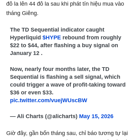
đô la lên 44 đô la sau khi phát tín hiệu mua vào
tháng Giêng.
The TD Sequential indicator caught
Hyperliquid
$HYPE
rebound from roughly
$22 to $44, after flashing a buy signal on
January 12 .
Now, nearly four months later, the TD
Sequential is flashing a sell signal, which
could trigger a wave of profit-taking toward
$36 or even $33.
pic.twitter.com/vuejWUscBW
— Ali Charts (@alicharts)
May 15, 2026
Giờ đây, gần bốn tháng sau, chỉ báo tương tự lại