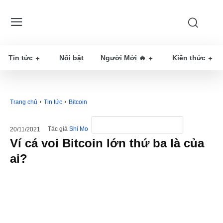
Tin tức
Nổi bật
Người Mới 🔥
Kiến thức
Trang chủ
Tin tức
Bitcoin
Tác giả
Shi Mo
20/11/2021
Ví cá voi Bitcoin lớn thứ ba là của
ai?