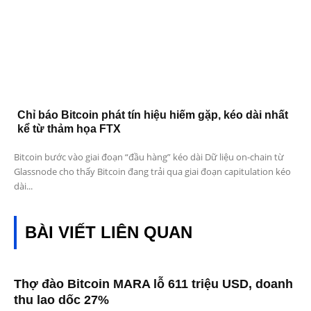
Chỉ báo Bitcoin phát tín hiệu hiếm gặp, kéo dài nhất
kể từ thảm họa FTX
Bitcoin bước vào giai đoạn “đầu hàng” kéo dài Dữ liệu on-chain từ
Glassnode cho thấy Bitcoin đang trải qua giai đoạn capitulation kéo
dài...
BÀI VIẾT LIÊN QUAN
Thợ đào Bitcoin MARA lỗ 611 triệu USD, doanh
thu lao dốc 27%