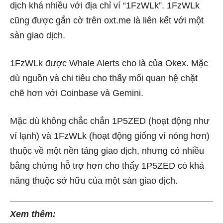
dịch khá nhiều với địa chỉ ví
“
1FzWLk
”. 1FzWLk
cũng được
gắn cờ
trên oxt.me là liên kết với một
sàn giao dịch.
1FzWLk được
Whale Alerts cho là của Okex. Mặc
dù nguồn và chi tiêu cho thấy mối quan hệ chặt
chẽ hơn với Coinbase và Gemini.
Mặc dù không chắc chắn 1P5ZED (hoạt động như
ví lạnh) và 1FzWLk (hoạt động giống ví nóng hơn)
thuộc về một nền tảng giao dịch, nhưng có nhiều
bằng chứng hỗ trợ hơn cho thấy 1P5ZED có khả
năng thuộc sở hữu của một sàn giao dịch.
Xem thêm: