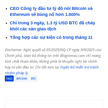
CEO Công ty đầu tư tỷ đô nói Bitcoin và
Ethereum sẽ bùng nổ hơn 1.600%
Chỉ trong 3 ngày, 1.3 tỷ USD BTC đã chảy
khỏi các sàn giao dịch
Tổng hợp các sự kiện có trong tháng 11
Disclaimer: Nghị quyết số 05/2025/NQ-CP ngày 9/9/2025 của
Chính phủ, toàn bộ thông tin trên Blogtienao.com chỉ mang
tính chất tham khảo, không phải là khuyến nghị tài chính
hay tư vấn đầu tư. Chi tiết xem tại
Tuyên bố miễn trừ trách
nhiệm pháp lý
.
TAGS
BITCOIN
BTC