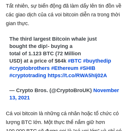
Tất nhiên, sự biến động đã làm dấy lên tin đồn về
các giao dịch của cá voi bitcoin diễn ra trong thời
gian thực.
The third largest Bitcoin whale just
bought the dip!- buying a
total of 1.123 BTC (72 Million
USD) at a price of $64k
#BTC
#buythedip
#cryptobrothers
#Ethereum
#SHIB
#cryptotrading
https://t.co/RWA5hIj02A
— Crypto Bros. (@CryptoBroUK)
November
13, 2021
Cá voi bitcoin là những cá nhân hoặc tổ chức có
lượng
BTC lớn
. Một thực thể nắm giữ hơn
100.000
BTC
sẽ được coi là “cá voi lớn” và chỉ có