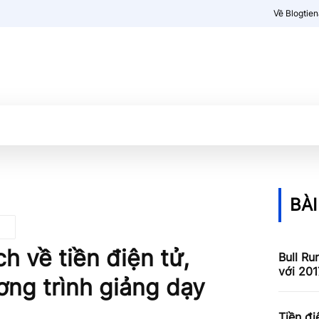
Về Blogtie
Kiến thức
More
BÀI
h về tiền điện tử,
Bull Ru
với 201
ng trình giảng dạy
Tiền đi