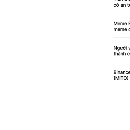
có an 
Meme R
meme đ
Người v
thành c
Binance
(MITO)