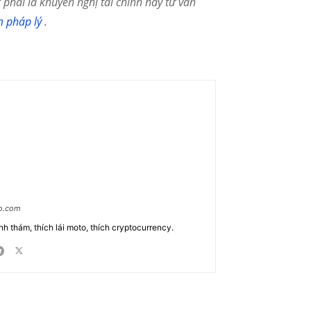
phải là khuyến nghị tài chính hay tư vấn
m pháp lý
.
ao.com
nh thám, thích lái moto, thích cryptocurrency.