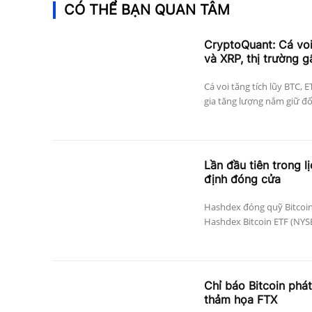
CÓ THỂ BẠN QUAN TÂM
CryptoQuant: Cá vo
và XRP, thị trường g
Cá voi tăng tích lũy BTC, 
gia tăng lượng nắm giữ đối 
Lần đầu tiên trong l
định đóng cửa
Hashdex đóng quỹ Bitcoin
Hashdex Bitcoin ETF (NYSE 
Chỉ báo Bitcoin phát
thảm họa FTX