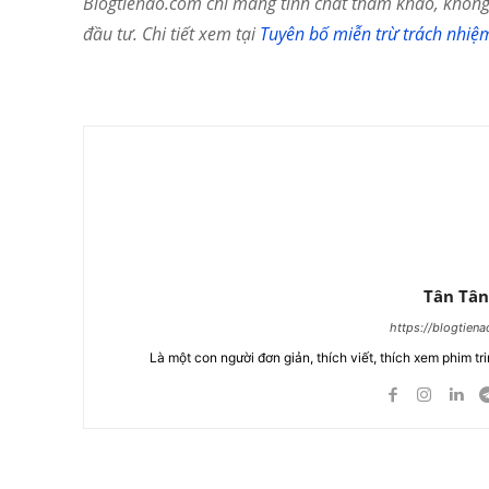
Blogtienao.com chỉ mang tính chất tham khảo, không 
đầu tư. Chi tiết xem tại
Tuyên bố miễn trừ trách nhiệ
Chia Sẻ
Tân Tân
https://blogtien
Là một con người đơn giản, thích viết, thích xem phim tri