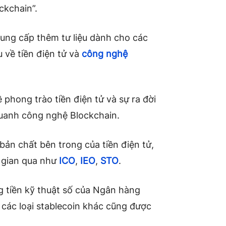
ckchain”.
ung cấp thêm tư liệu dành cho các
 về tiền điện tử và
công nghệ
ề phong trào tiền điện tử và sự ra đời
uanh công nghệ Blockchain.
 bản chất bên trong của tiền điện tử,
ời gian qua như
ICO
,
IEO
,
STO
.
g tiền kỹ thuật số của Ngân hàng
các loại stablecoin khác cũng được