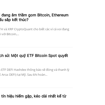
i đang âm thầm gom Bitcoin, Ethereum
ấu sắp kết thúc?
ETH và XRP CryptoQuant cho biết các ví cá voi đang
với Bitcoin,...
ịch sử: Một quỹ ETF Bitcoin Spot quyết
 ETF DEFI Hashdex thông báo sẽ đóng và thanh lý
Arca: DEFI) tại Mỹ. Sau khi hoàn...
 tín hiệu hiếm gặp, kéo dài nhất kể từ