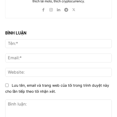
thích lái moto, thích cryptocurrency.
BÌNH LUẬN
Tên
Ema
Web
Lưu tên, email và trang web của tôi trong trình duyệt này
cho lần tiếp theo tôi nhận xét.