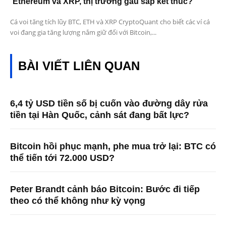
Ethereum và XRP, thị trường gấu sắp kết thúc?
Cá voi tăng tích lũy BTC, ETH và XRP CryptoQuant cho biết các ví cá
voi đang gia tăng lượng nắm giữ đối với Bitcoin,...
BÀI VIẾT LIÊN QUAN
6,4 tỷ USD tiền số bị cuốn vào đường dây rửa
tiền tại Hàn Quốc, cảnh sát đang bất lực?
Bitcoin hồi phục mạnh, phe mua trở lại: BTC có
thể tiến tới 72.000 USD?
Peter Brandt cảnh báo Bitcoin: Bước đi tiếp
theo có thể không như kỳ vọng