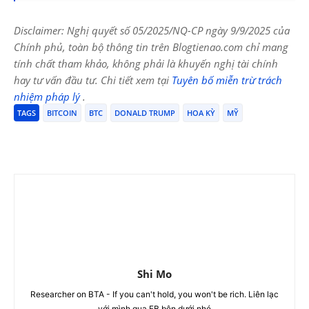
Disclaimer: Nghị quyết số 05/2025/NQ-CP ngày 9/9/2025 của
Chính phủ, toàn bộ thông tin trên Blogtienao.com chỉ mang
tính chất tham khảo, không phải là khuyến nghị tài chính
hay tư vấn đầu tư. Chi tiết xem tại
Tuyên bố miễn trừ trách
nhiệm pháp lý
.
TAGS
BITCOIN
BTC
DONALD TRUMP
HOA KỲ
MỸ
Shi Mo
Researcher on BTA - If you can't hold, you won't be rich. Liên lạc
với mình qua FB bên dưới nhé