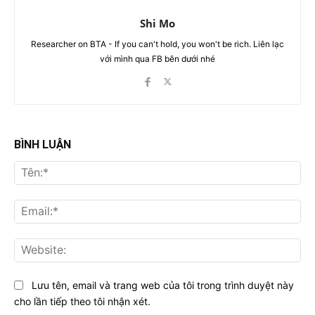
Shi Mo
Researcher on BTA - If you can't hold, you won't be rich. Liên lạc
với mình qua FB bên dưới nhé
BÌNH LUẬN
Tên
Ema
Web
Lưu tên, email và trang web của tôi trong trình duyệt này
cho lần tiếp theo tôi nhận xét.