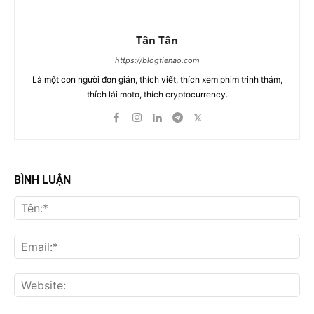
Tân Tân
https://blogtienao.com
Là một con người đơn giản, thích viết, thích xem phim trinh thám,
thích lái moto, thích cryptocurrency.
BÌNH LUẬN
Tên
Ema
Web