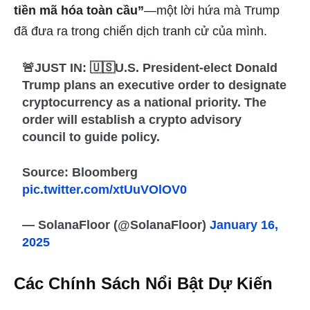
tiền mã hóa toàn cầu”
—một lời hứa mà Trump
đã đưa ra trong chiến dịch tranh cử của mình.
🚨JUST IN: 🇺🇸U.S. President-elect Donald
Trump plans an executive order to designate
cryptocurrency as a national priority. The
order will establish a crypto advisory
council to guide policy.
Source: Bloomberg
pic.twitter.com/xtUuVOlOV0
— SolanaFloor (@SolanaFloor)
January 16,
2025
Các Chính Sách Nổi Bật Dự Kiến