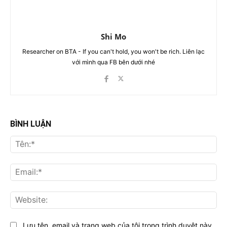
Shi Mo
Researcher on BTA - If you can't hold, you won't be rich. Liên lạc
với mình qua FB bên dưới nhé
BÌNH LUẬN
Tên
Ema
Web
Lưu tên, email và trang web của tôi trong trình duyệt này