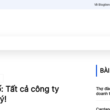
Về Blogtie
Kiến thức
More
BÀI
ố: Tất cả công ty
Thợ đào
doanh 
ý!
Cardan