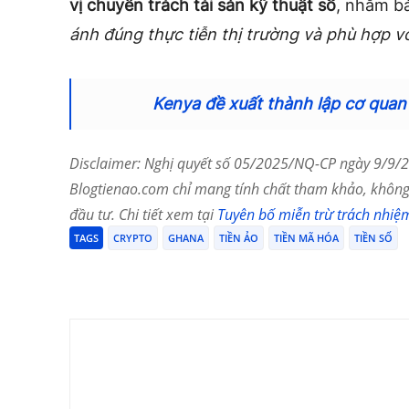
vị chuyên trách tài sản kỹ thuật số
, nhằm b
ánh đúng thực tiễn thị trường và phù hợp v
Kenya đề xuất thành lập cơ quan 
Disclaimer: Nghị quyết số 05/2025/NQ-CP ngày 9/9/20
Blogtienao.com chỉ mang tính chất tham khảo, không 
đầu tư. Chi tiết xem tại
Tuyên bố miễn trừ trách nhiệ
TAGS
CRYPTO
GHANA
TIỀN ẢO
TIỀN MÃ HÓA
TIỀN SỐ
Chia Sẻ