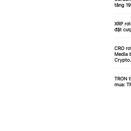
tăng 1
XRP rơi
đặt cư
CRO rơ
Media b
Crypto
TRON th
mua: T