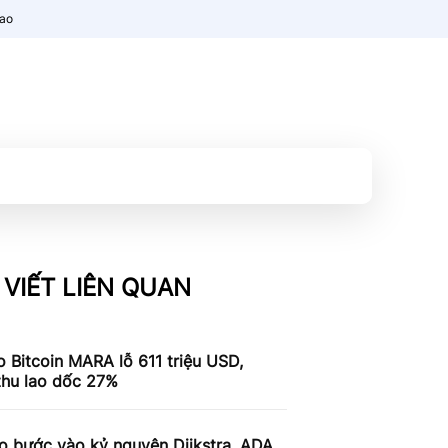
nao
 VIẾT LIÊN QUAN
 Bitcoin MARA lỗ 611 triệu USD,
thu lao dốc 27%
o bước vào kỷ nguyên Dijkstra, ADA