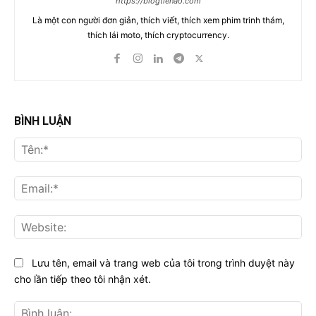
https://blogtienao.com
Là một con người đơn giản, thích viết, thích xem phim trinh thám,
thích lái moto, thích cryptocurrency.
BÌNH LUẬN
Tên
Ema
Web
Lưu tên, email và trang web của tôi trong trình duyệt này
cho lần tiếp theo tôi nhận xét.