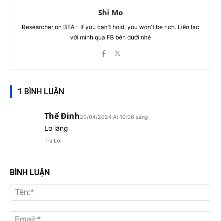
Shi Mo
Researcher on BTA - If you can't hold, you won't be rich. Liên lạc
với mình qua FB bên dưới nhé
1 BÌNH LUẬN
Thể Đinh
20/04/2024 At 10:06 sáng
Lo lắng
Trả Lời
BÌNH LUẬN
Tên
Ema