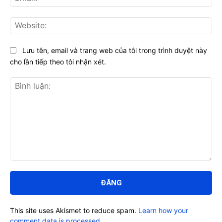
Web
Lưu tên, email và trang web của tôi trong trình duyệt này
cho lần tiếp theo tôi nhận xét.
Bình
luận:
This site uses Akismet to reduce spam.
Learn how your
comment data is processed.