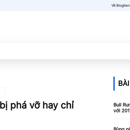
Về Blogtie
Kiến thức
More
BÀI
bị phá vỡ hay chỉ
Bull Ru
với 201
Bùng nổ