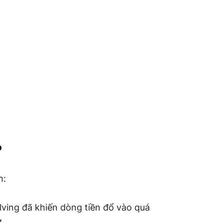
?
h:
lving đã khiến dòng tiền đổ vào quá