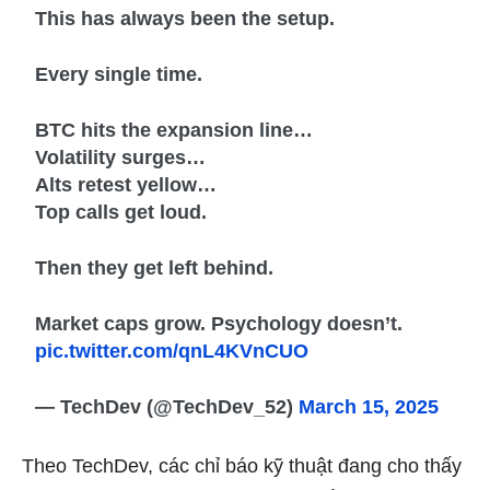
This has always been the setup.
Every single time.
BTC hits the expansion line…
Volatility surges…
Alts retest yellow…
Top calls get loud.
Then they get left behind.
Market caps grow. Psychology doesn’t.
pic.twitter.com/qnL4KVnCUO
— TechDev (@TechDev_52)
March 15, 2025
Theo TechDev, các chỉ báo kỹ thuật đang cho thấy