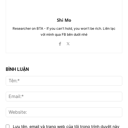
Shi Mo
Researcher on BTA - If you can't hold, you won't be rich. Liên lạc
với mình qua FB bên dưới nhé
BÌNH LUẬN
Tên
Ema
Web
Lưu tên, email và trang web của tôi trong trình duyệt này