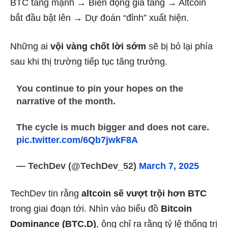
BTC tăng mạnh → Biến động gia tăng → Altcoin
bắt đầu bật lên → Dự đoán “đỉnh” xuất hiện.
Những ai
vội vàng chốt lời sớm
sẽ bị bỏ lại phía
sau khi thị trường tiếp tục tăng trưởng.
You continue to pin your hopes on the
narrative of the month.
The cycle is much bigger and does not care.
pic.twitter.com/6Qb7jwkF8A
— TechDev (@TechDev_52)
March 7, 2025
TechDev tin rằng
altcoin sẽ vượt trội hơn BTC
trong giai đoạn tới. Nhìn vào biểu đồ
Bitcoin
Dominance (BTC.D)
, ông chỉ ra rằng tỷ lệ thống trị