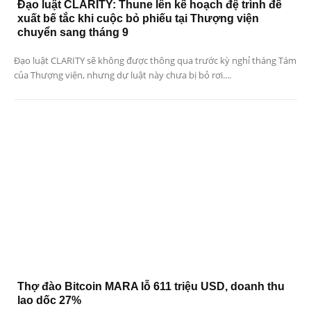
Đạo luật CLARITY: Thune lên kế hoạch đệ trình đề
xuất bế tắc khi cuộc bỏ phiếu tại Thượng viện
chuyển sang tháng 9
Đạo luật CLARITY sẽ không được thông qua trước kỳ nghỉ tháng Tám
của Thượng viện, nhưng dự luật này chưa bị bỏ rơi....
Thợ đào Bitcoin MARA lỗ 611 triệu USD, doanh thu
lao dốc 27%