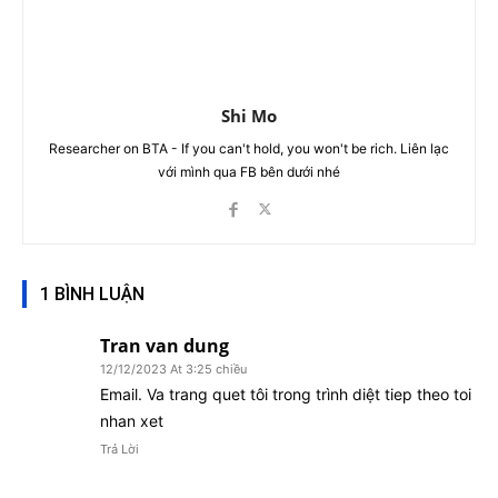
Shi Mo
Researcher on BTA - If you can't hold, you won't be rich. Liên lạc
với mình qua FB bên dưới nhé
1 BÌNH LUẬN
Tran van dung
12/12/2023 At 3:25 chiều
Email. Va trang quet tôi trong trình diệt tiep theo toi
nhan xet
Trả Lời