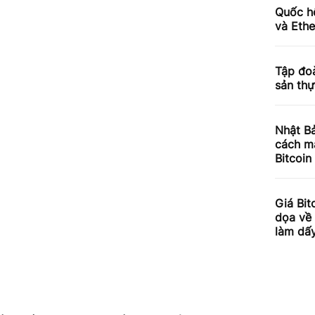
Quốc hộ
và Ethe
Tập đoà
sản thự
Nhật Bả
cách m
Bitcoin
Giá Bit
dọa về 
làm dấy 