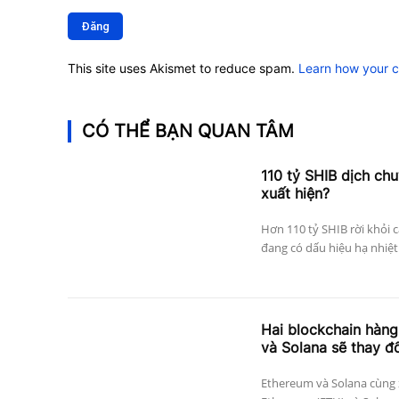
Bình
luận:
This site uses Akismet to reduce spam.
Learn how your 
CÓ THỂ BẠN QUAN TÂM
110 tỷ SHIB dịch ch
xuất hiện?
Hơn 110 tỷ SHIB rời khỏi c
đang có dấu hiệu hạ nhiệt 
Hai blockchain hàn
và Solana sẽ thay đổ
Ethereum và Solana cùng 