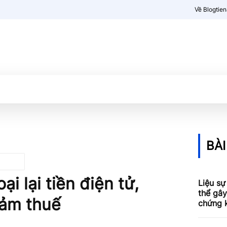
Về Blogtie
Kiến thức
More
BÀI
i lại tiền điện tử,
Liệu sự
thể gây
iảm thuế
chứng 