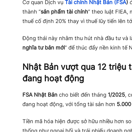
Cơ quan Dịch vụ
Tài chính Nhật Bản (FSA
)
đ
thành “
sản phẩm tài chính
” theo luật FIEA,
thuế cố định 20% thay vì thuế lũy tiến lên tớ
Động thái này nhằm thu hút nhà đầu tư và l
nghĩa tư bản mới
” để thúc đẩy nền kinh tế 
Nhật Bản vượt qua 12 triệu t
đang hoạt động
FSA Nhật Bản
cho biết đến tháng
1/2025
, 
đang hoạt động, với tổng tài sản hơn
5.000 
Tiền mã hóa hiện được sở hữu nhiều hơn so 
thống như ngoại hối và trái phiếu doanh ng