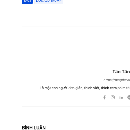
TAGS
DONALD TRUMP
Chia Sẻ
Tân Tân
https://blogtien
Là một con người đơn giản, thích viết, thích xem phim tri
BÌNH LUẬN