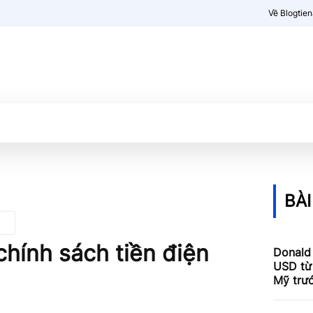
Về Blogtie
Kiến thức
More
BÀI
hính sách tiền điện
Donald
USD từ 
Mỹ trư