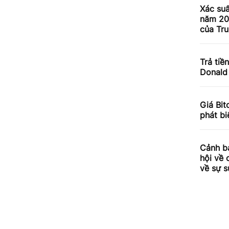
Xác su
năm 20
của Tr
Trả tiề
Donald
Giá Bit
phát b
Cảnh b
hội về 
về sự s