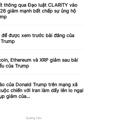
ất thông qua Đạo luật CLARITY vào
26 giảm mạnh bất chấp sự ủng hộ
ump
n để được xem trước bài đăng của
 Trump
coin, Ethereum và XRP giảm sau bài
iểu của Trump
áo của Donald Trump trên mạng xã
cuộc chiến với Iran làm dấy lên lo ngại
ụp giảm của...
Quảng Cáo