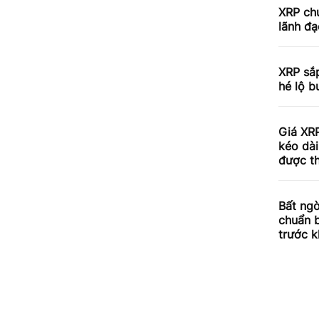
XRP chu
lãnh đạ
XRP sắp
hé lộ b
Giá XRP
kéo dài
được th
Bất ngờ
chuẩn 
trước k