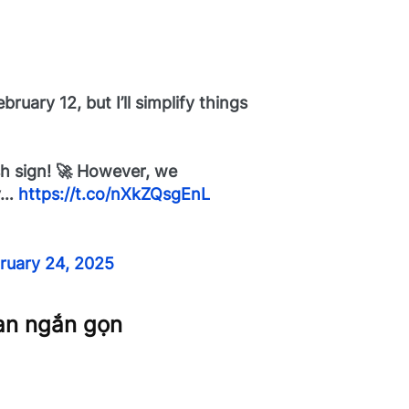
ruary 12, but I’ll simplify things
sh sign! 🚀 However, we
ey…
https://t.co/nXkZQsgEnL
ruary 24, 2025
uan ngắn gọn