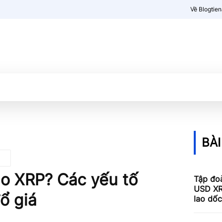
Về Blogtie
Kiến thức
More
BÀI
háo XRP? Các yếu tố
Tập đoà
USD XR
ổ giá
lao dố