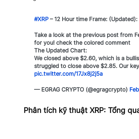
#XRP
– 12 Hour time Frame: (Updated):
Take a look at the previous post from Feb
for you! check the colored comment
The Updated Chart:
We closed above $2.60, which is a bulli
struggled to close above $2.85. Our k
pic.twitter.com/17Jx8j2j5a
— EGRAG CRYPTO (@egragcrypto)
Feb
Phân tích kỹ thuật XRP: Tổng q