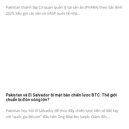
Pakistan thành lập Cơ quan quản lý tài sản ảo (PVARA) theo Sắc lệnh
2025, kêu gọi các sàn và VASP quốc tế nộp...
Pakistan và El Salvador bí mật bàn chiến lược BTC: Thế giới
chuẩn bị đón sóng lớn?
Pakistan học hỏi El Salvador để thúc đẩy chiến lược tiền số Bắt tay
với "quốc gia Bitcoin" đầu tiên Ông Bilal Bin Saqib, Giám đốc...