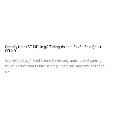
Seedify.fund (SFUND) là gì? Thông tin chi tiết về tiền điện tử
SFUND
Seedify.fund là gì? Seedify.fund là nền tảng launchpad về gaming
thuộc Binance Smart Chain, là nơi giúp các nhà làm game có thể kêu
gọi...