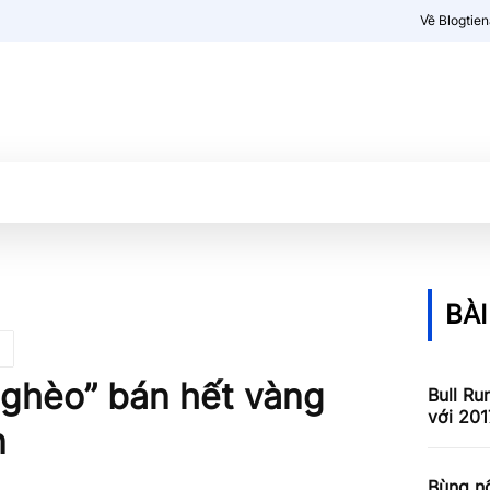
Về Blogtie
Kiến thức
More
BÀI
Nghèo” bán hết vàng
Bull Ru
với 201
n
Bùng nổ