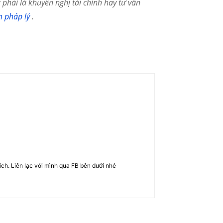
phải là khuyến nghị tài chính hay tư vấn
m pháp lý
.
rich. Liên lạc với mình qua FB bên dưới nhé