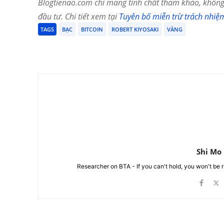
Blogtienao.com chỉ mang tính chất tham khảo, không 
đầu tư. Chi tiết xem tại
Tuyên bố miễn trừ trách nhiệ
TAGS
BẠC
BITCOIN
ROBERT KIYOSAKI
VÀNG
Chia Sẻ
Shi Mo
Researcher on BTA - If you can't hold, you won't be 