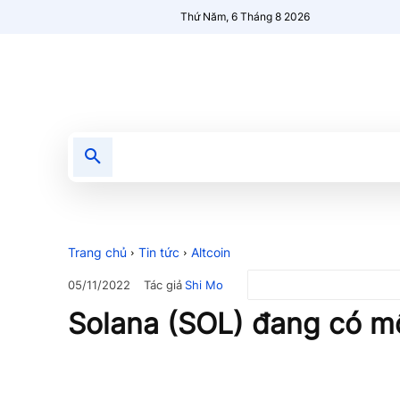
Thứ Năm, 6 Tháng 8 2026
Tin tức
Nổi bật
Người Mới 🔥
Trang chủ
Tin tức
Altcoin
Tác giả
Shi Mo
05/11/2022
Solana (SOL) đang có m