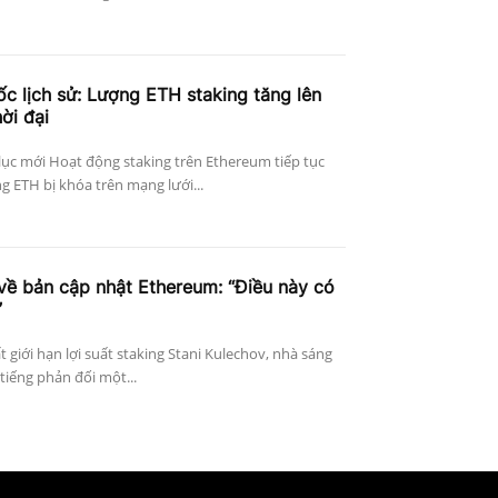
c lịch sử: Lượng ETH staking tăng lên
ời đại
lục mới Hoạt động staking trên Ethereum tiếp tục
 ETH bị khóa trên mạng lưới...
về bản cập nhật Ethereum: “Điều này có
”
 giới hạn lợi suất staking Stani Kulechov, nhà sáng
tiếng phản đối một...