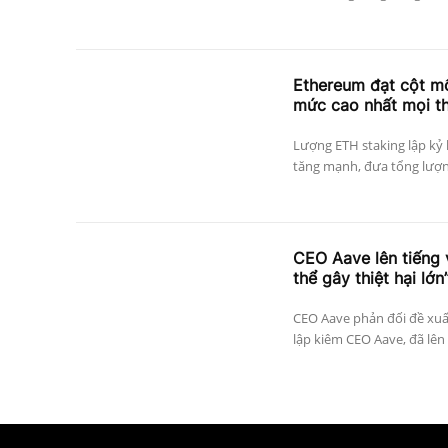
Ethereum đạt cột mố
mức cao nhất mọi th
Lượng ETH staking lập kỷ 
tăng mạnh, đưa tổng lượng
CEO Aave lên tiếng 
thể gây thiệt hại lớn
CEO Aave phản đối đề xuất
lập kiêm CEO Aave, đã lên 