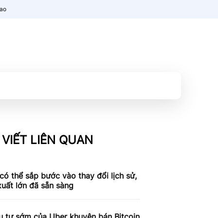
nao
 VIẾT LIÊN QUAN
có thể sắp bước vào thay đổi lịch sử,
xuất lớn đã sẵn sàng
u tư sớm của Uber khuyên bán Bitcoin