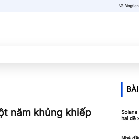
Về Blogtie
Kiến thức
More
BÀI
ột năm khủng khiếp
Solana 
hai đề 
Nhà đầ