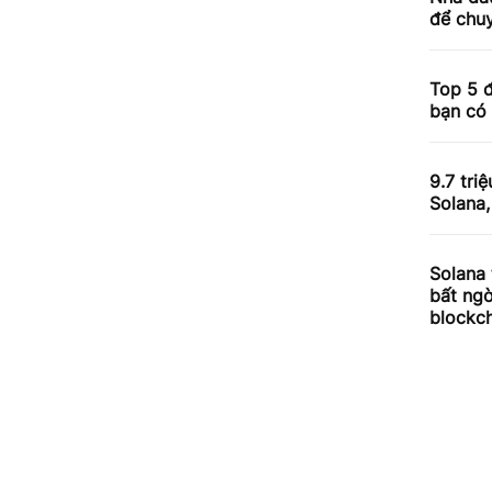
để chuy
Top 5 đ
bạn có 
9.7 tri
Solana
Solana 
bất ngờ
blockc