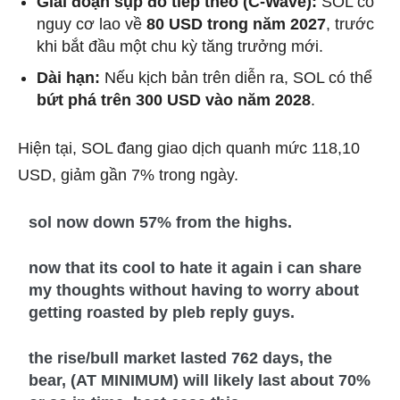
Giai đoạn sụp đổ tiếp theo (C-Wave):
SOL có
nguy cơ lao về
80 USD trong năm 2027
, trước
khi bắt đầu một chu kỳ tăng trưởng mới.
Dài hạn:
Nếu kịch bản trên diễn ra, SOL có thể
bứt phá trên 300 USD vào năm 2028
.
Hiện tại, SOL đang giao dịch quanh mức 118,10
USD, giảm gần 7% trong ngày.
sol now down 57% from the highs.
now that its cool to hate it again i can share
my thoughts without having to worry about
getting roasted by pleb reply guys.
the rise/bull market lasted 762 days, the
bear, (AT MINIMUM) will likely last about 70%