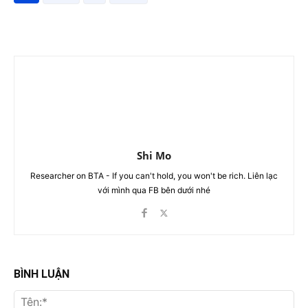
Shi Mo
Researcher on BTA - If you can't hold, you won't be rich. Liên lạc
với mình qua FB bên dưới nhé
BÌNH LUẬN
Tên