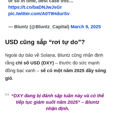
or so in time, best case this…
https://t.co/baDNJwJsGr
pic.twitter.com/A0T9HdurSv
— Bluntz (@Bluntz_Capital)
March 9, 2025
USD cũng sắp “rơi tự do”?
Ngoài dự báo về Solana, Bluntz cũng nhận định
rằng
chỉ số USD (DXY)
– thước đo sức mạnh
đồng bạc xanh –
sẽ có một năm 2025 đầy sóng
gió
.
“DXY đang bị đánh sập tuần này và có thể
tiếp tục giảm suốt năm 2025” – Bluntz
nhận định.